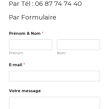
Par Tél : 06 87 74 74 40
Par Formulaire
P
Prénom & Nom
*
r
é
n
o
m
Prénom
Nom
&
m
E-mail
*
e
s
s
a
g
e
Votre message